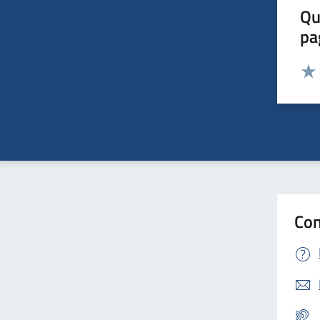
Qu
pa
Valut
Valu
Con