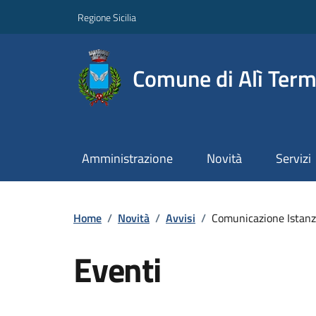
Regione Sicilia
Comune di Alì Ter
Amministrazione
Novità
Servizi
Home
/
Novità
/
Avvisi
/
Comunicazione Istanza 
Eventi