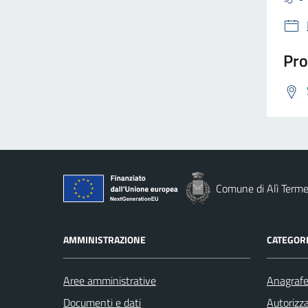
Pro
Comune di Alì Term
AMMINISTRAZIONE
CATEGORI
Aree amministrative
Anagrafe 
Documenti e dati
Autorizza