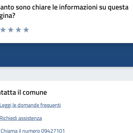
anto sono chiare le informazioni su questa
gina?
a da 1 a 5 stelle la pagina
ta 1 stelle su 5
Valuta 2 stelle su 5
Valuta 3 stelle su 5
Valuta 4 stelle su 5
Valuta 5 stelle su 5
tatta il comune
Leggi le domande frequenti
Richiedi assistenza
Chiama il numero 09427101