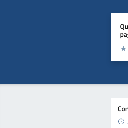
Qu
pa
Valut
Valu
Con