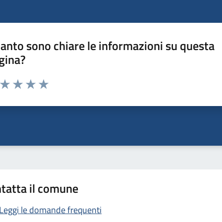
anto sono chiare le informazioni su questa
gina?
a da 1 a 5 stelle la pagina
ta 1 stelle su 5
Valuta 2 stelle su 5
Valuta 3 stelle su 5
Valuta 4 stelle su 5
Valuta 5 stelle su 5
tatta il comune
Leggi le domande frequenti