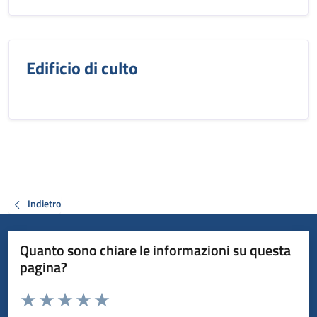
Edificio di culto
Indietro
Quanto sono chiare le informazioni su questa
pagina?
Valuta da 1 a 5 stelle la pagina
Valuta 1 stelle su 5
Valuta 2 stelle su 5
Valuta 3 stelle su 5
Valuta 4 stelle su 5
Valuta 5 stelle su 5